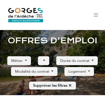
Se rendre au contenu
OFFRES D'EMPLOI
Métier
Durée du contrat
Modalité du contrat
Logement
Supprimer les filtres