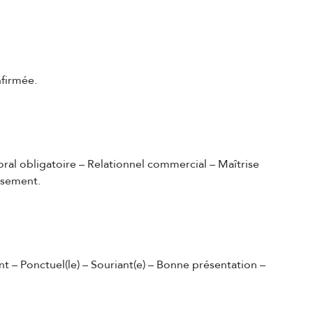
firmée.
ral obligatoire – Relationnel commercial – Maîtrise
issement.
ent – Ponctuel(le) – Souriant(e) – Bonne présentation –