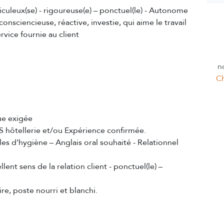
iculeux(se) - rigoureuse(e) – ponctuel(le) - Autonome
ciencieuse, réactive, investie, qui aime le travail
rvice fournie au client
n
Ch
ue exigée
 hôtellerie et/ou Expérience confirmée.
les d’hygiène – Anglais oral souhaité - Relationnel
lent sens de la relation client - ponctuel(le) –
re, poste nourri et blanchi.