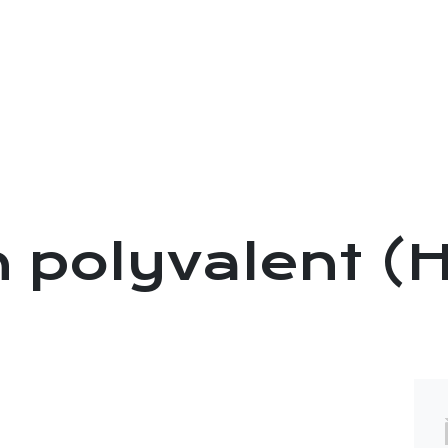
OFFRES D'EMPLOI
SAISONNIERS
ENTRE
 polyvalent (
e