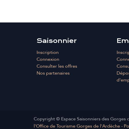
Saisonnier
Em
Inscription
Inscri
Connexion
Conn
Consulter les offres
Consul
Nos partenaires
Dépos
d'emp
Copyright © Espace Saisonniers des Gorges 
l'Office de Tourisme Gorges de l'Ardèche - P