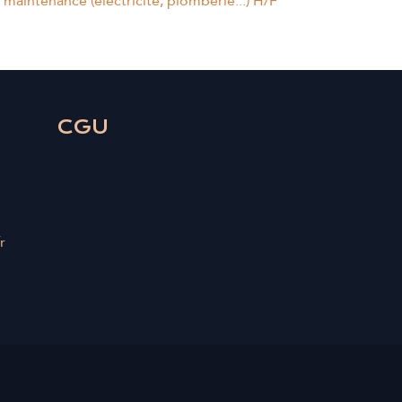
maintenance (électricité, plomberie...) H/F
CGU
r