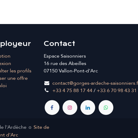
ployeur
Contact
ption
Espace Saisonniers
exion
16 rue des Abeilles
ter les profils
07150 Vallon-Pont-d'Arc
er une offre
contact@gorges-ardeche-saisonniers.f
loi
+33 4 75 88 17 44
/
+33 6 70 98 43 31
de l'Ardèche ☼
Site de
ont d'Arc