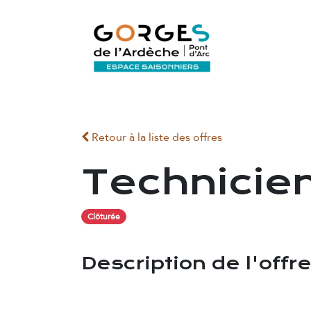
Se rendre au contenu
ACCUEIL
Retour à la liste des offres
Technicien
Clôturée
Description de l'offr