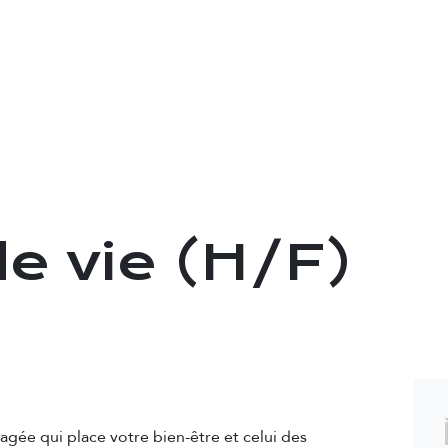
OFFRES D'EMPLOI
SAISONNIERS
ENTRE
de vie (H/F)
e
agée qui place votre bien-être et celui des