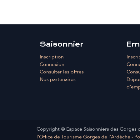
Saisonnier
Em
Inscription
Inscri
Connexion
Conn
Consulter les offres
Consul
Nos partenaires
Dépos
d'emp
Copyright © Espace Saisonniers des Gorges 
l'Office de Tourisme Gorges de l'Ardèche - P