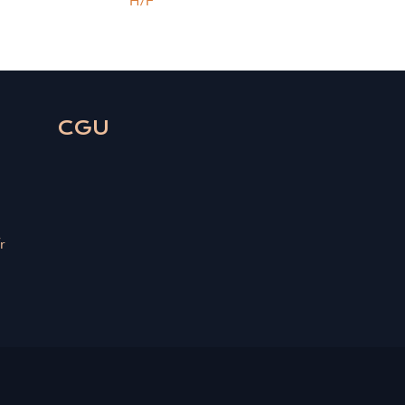
H/F
CGU
r