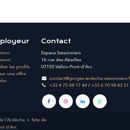
ployeur
Contact
ption
Espace Saisonniers
exion
16 rue des Abeilles
ter les profils
07150 Vallon-Pont-d'Arc
er une offre
contact@gorges-ardeche-saisonniers.f
loi
+33 4 75 88 17 44
/
+33 6 70 98 43 31
de l'Ardèche ☼
Site de
ont d'Arc